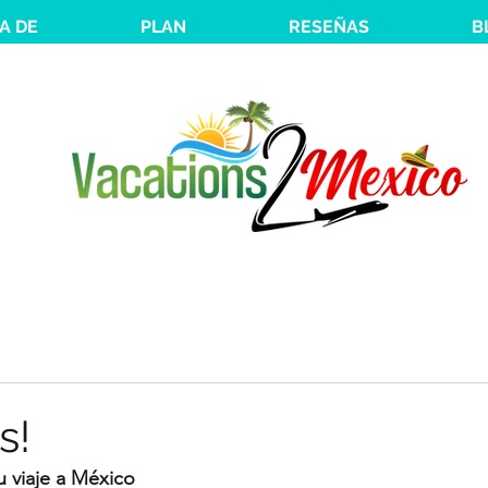
A DE
PLAN
RESEÑAS
B
s!
 viaje a México