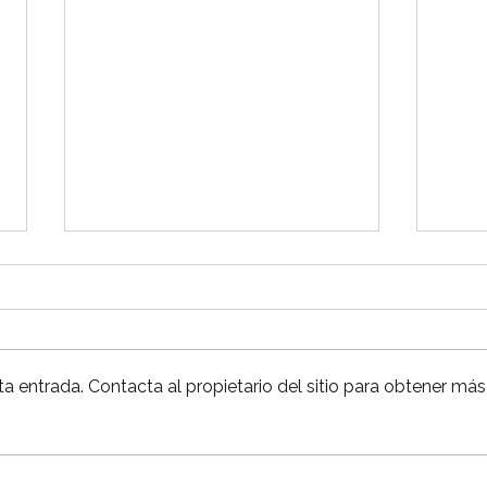
Vamo
a entrada. Contacta al propietario del sitio para obtener más
¿Por qué Unas Vacaciones
en México?