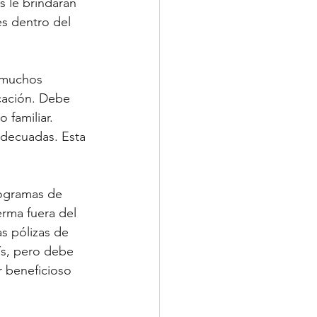
s le brindarán 
s dentro del 
 muchos 
cación. Debe 
 familiar. 
adecuadas. Esta 
rogramas de 
rma fuera del 
s pólizas de 
ís, pero debe 
r beneficioso 