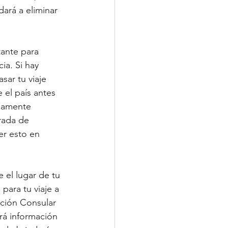
ará a eliminar 
ante para 
ia. Si hay 
sar tu viaje 
el país antes 
adamente 
rada de 
er esto en 
 el lugar de tu 
para tu viaje a 
ación Consular 
rá información 