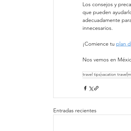
Los consejos y prec
que pueden ayudarlo 
adecuadamente para t
innecesarios.
¡Comience tu 
plan d
Nos vemos en Méxic
travel tips
vacation travel
m
Entradas recientes