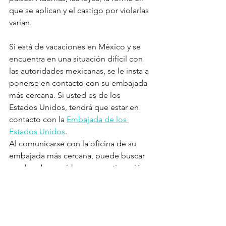
que se aplican y el castigo por violarlas 
varían. 
Si está de vacaciones en México y se 
encuentra en una situación difícil con 
las autoridades mexicanas, se le insta a 
ponerse en contacto con su embajada 
más cercana. Si usted es de los 
Estados Unidos, tendrá que estar en 
contacto con la 
Embajada de los 
Estados Unidos
. 
Al comunicarse con la oficina de su 
embajada más cercana, puede buscar 
ayuda sobre qué hacer a continuación.
Como se mencionó anteriormente, la 
mejor manera de mantenerse fuera de 
problemas en México es no causarlos. 