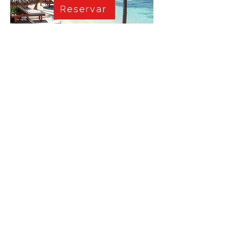
Reservar
Aruba es sol asegurado, playas de
arena blanca y aguas cristalinas
que invitan a desconectar sin
esfuerzo. Relájate en Eagle Beach,
disfruta el ambiente de Palm
Beach, explora Arikok National
Park, descansa en Baby Beach y
descubre el encanto de
Oranjestad. Una isla perfecta para
dejarse llevar por el Caribe en su
máxima expresión.